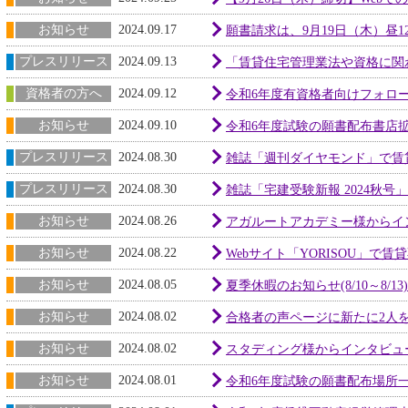
お知らせ
2024.09.17
願書請求は、9月19日（木）昼1
プレスリリース
2024.09.13
「賃貸住宅管理業法や資格に関
資格者の方へ
2024.09.12
令和6年度有資格者向けフォロ
お知らせ
2024.09.10
令和6年度試験の願書配布書店
プレスリリース
2024.08.30
雑誌「週刊ダイヤモンド」で賃
プレスリリース
2024.08.30
雑誌「宅建受験新報 2024秋
お知らせ
2024.08.26
アガルートアカデミー様からイ
お知らせ
2024.08.22
Webサイト「YORISOU」で
お知らせ
2024.08.05
夏季休暇のお知らせ(8/10～8/13)
お知らせ
2024.08.02
合格者の声ページに新たに2人
お知らせ
2024.08.02
スタディング様からインタビュ
お知らせ
2024.08.01
令和6年度試験の願書配布場所