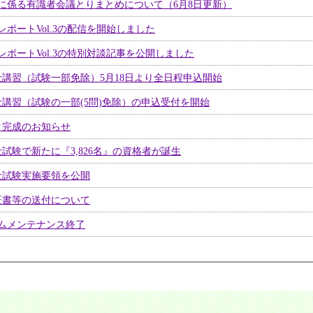
に係る有識者会議とりまとめについて（6月8日更新）
ポートVol.3の配信を開始しました
ポートVol.3の特別対談記事を公開しました
講習（試験一部免除）5月18日より全日程申込開始
講習（試験の一部(5問)免除）の申込受付を開始
ク完成のお知らせ
試験で新たに『3,826名』の資格者が誕生
士試験実施要領を公開
証書等の送付について
ムメンテナンス終了