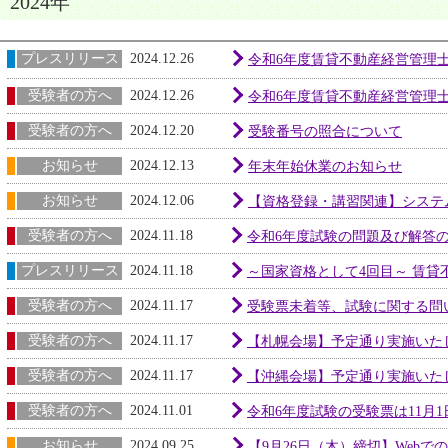
2024年
プレスリリース
2024.12.26
令和6年度賃貸不動産経営管理
受験者の方へ
2024.12.26
令和6年度賃貸不動産経営管理
受験者の方へ
2024.12.20
受験番号の照合について
お知らせ
2024.12.13
年末年始休業のお知らせ
お知らせ
2024.12.06
【資格登録・講習関連】システムメ
受験者の方へ
2024.11.18
令和6年度試験の問題及び解答
プレスリリース
2024.11.18
～国家資格として4回目～ 賃貸不
受験者の方へ
2024.11.17
受験票未着等、試験に関する問
受験者の方へ
2024.11.17
【札幌会場】予定通り実施いた
受験者の方へ
2024.11.17
【沖縄会場】予定通り実施いた
受験者の方へ
2024.11.01
令和6年度試験の受験票は11月1
お知らせ
2024.09.25
【9月26日（木）締切】Web