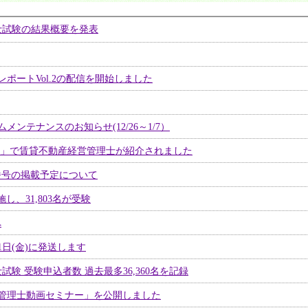
士試験の結果概要を発表
ポートVol.2の配信を開始しました
ンテナンスのお知らせ(12/26～1/7）
冬号」で賃貸不動産経営管理士が紹介されました
番号の掲載予定について
、31,803名が受験
へ
1日(金)に発送します
験 受験申込者数 過去最多36,360名を記録
管理士動画セミナー」を公開しました