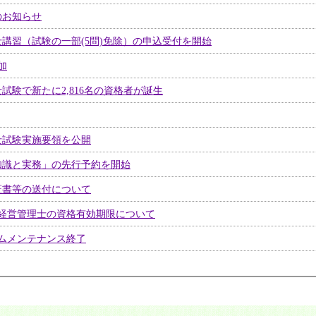
のお知らせ
講習（試験の一部(5問)免除）の申込受付を開始
加
試験で新たに2,816名の資格者が誕生
士試験実施要領を公開
知識と実務」の先行予約を開始
証書等の送付について
経営管理士の資格有効期限について
ムメンテナンス終了